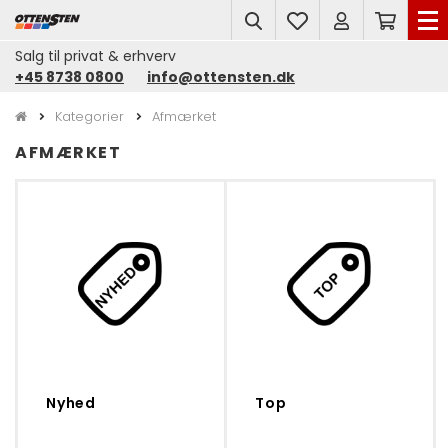
search
Salg til privat & erhverv
+45 8738 0800
info@ottensten.dk
Kategorier
Afmærket
AFMÆRKET
Nyhed
Top