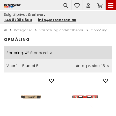
search
Salg til privat & erhverv
+45 8738 0800
info@ottensten.dk
Kategorier
Værktøj og andet tilbehør
Opmåling
OPMÅLING
Sortering:
Standard
Viser 1 til 5 ud af 5
Antal pr. side: 15