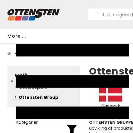
More ...
Om os
Ottensten Group
Ottenst
Profil
Medarbejdere
Ottensten Group
Danmark
Kategorier
OTTENSTEN GRUPP
udvikling af produkte