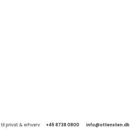
 til privat & erhverv
+45 8738 0800
info@ottensten.dk