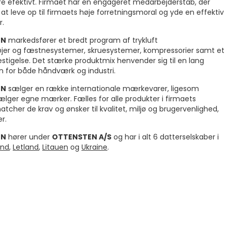
re efektivt. Firmaet har en engageret medarbejderstab, der
at leve op til firmaets høje forretningsmoral og yde en effektiv
r.
EN
markedsfører et bredt program af trykluft
jer og fæstnesystemer, skruesystemer, kompressorier samt et
stigelse. Det stærke produktmix henvender sig til en lang
 for både håndværk og industri.
EN
sælger en række internationale mærkevarer, ligesom
ælger egne mærker. Fælles for alle produkter i firmaets
atcher de krav og ønsker til kvalitet, miljø og brugervenlighed,
r.
EN
hører under
OTTENSTEN A/S
og har i alt 6 datterselskaber i
and
,
Letland
,
Litauen
og
Ukraine
.