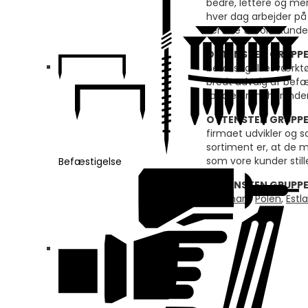
bedre, lettere og me
hver dag arbejder på 
service til vore kunde
OTTENSTEN GRUPP
befæstigelsesværktø
bredt udvalg af befæ
række brancher inden
OTTENSTEN GRUPP
firmaet udvikler og s
sortiment er, at de m
som vore kunder stille
Befæstigelse
OTTENSTEN GRUPP
Danmark
,
Polen
,
Estl