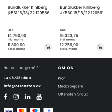
Bundlukker Kihlberg
Bundlukker Kihlberg
jk561 15/18/22 120556
JK560 15/18/22 120591
DKK
DKK
14.750,00
15.323,75
inkl. moms
inkl. moms
11.800,00
12.259,00
ekskl. moms
ekskl. moms
OM OS
Har du spørgsmål?
+45 8738 0800
Profil
info@ottensten.dk
Medarbejdere
Ottensten Group