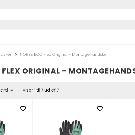
ndsker
NORSE ECO Flex Original - Montagehandsker
 FLEX ORIGINAL - MONTAGEHAND
dard
Viser 1 til 7 ud af 7