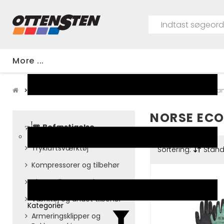
More ...
Kategorier
Beklædning & Hjælpemidler
Arbejdsha
NORSE ECO
Befæstigelse
Trykluftsværktøj
Sortering:
Stan
Kompressorer og tilbehør
Ubrændbar membraner
Værktøj og andet tilbehør
Kategorier
Armeringsklipper og