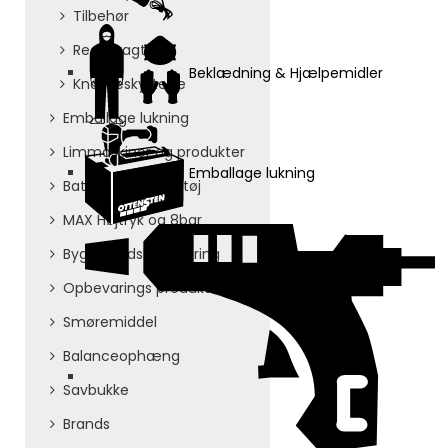
Tilbehør
Regndragt
Beklædning & Hjælpemidler
Knæbeskyttelse
Emballage lukning
Limmaskiner og produkter
Emballage lukning
Batteri og elværktøj
MAX Højtryk og 8bar
Byggepladshåndtering
Opbevarings produkter
Smøremiddel
Balanceophæng
Savbukke
Brands