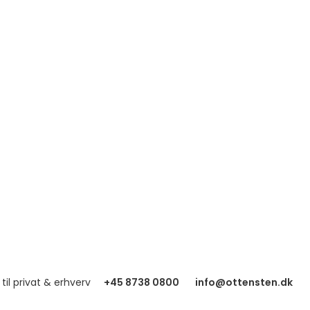
 til privat & erhverv
+45 8738 0800
info@ottensten.dk