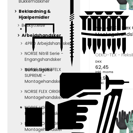
Bukkemaskiner
Beklædning &
Hjælpemidler
Beskyttelse
Norse ECO Flex 
Montagehandske
Arbejdshandsker
4PRO Arbejdshandsker
NORSE Nitrill Serie -
OEKO-TEX - Fleksi
Engangshandsker
DKK
62,45
NORSE SHORTFELX
Befæstigelse
inkl. moms
SUPREME -
49,96
Montagehandsker
ekskl. moms
NORSE FLEX ORIGINAL -
Montagehandsker
NORSE LIGHT -
Montagehandsker
NORSE POWERGRIP -
Montagehandsker