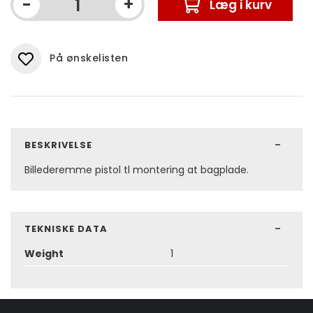
-
+
Læg i kurv
På ønskelisten
BESKRIVELSE
Billederemme pistol tl montering at bagplade.
TEKNISKE DATA
Weight
1