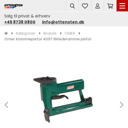
search
Salg til privat & erhverv
+45 8738 0800
info@ottensten.dk
Kategorier
Brands
OMER
Omer klammepistol 4097 Billederamme pistol