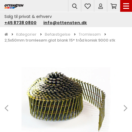
search
Salg til privat & erhverv
+45 8738 0800
info@ottensten.dk
Kategorier
Befæstigelse
Tromlesøm
2,5x50mm tromlesøm glat blank 15° tråd konisk 9000 stk