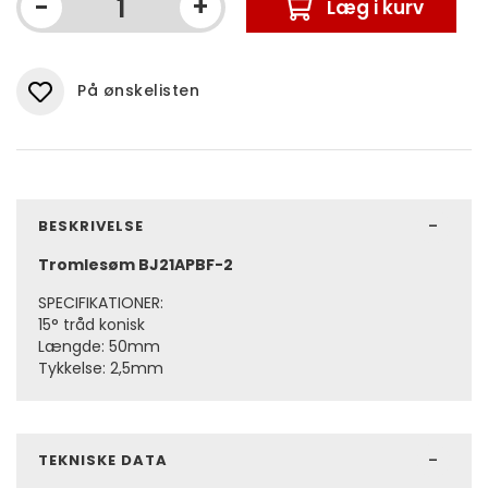
-
+
Læg i kurv
På ønskelisten
BESKRIVELSE
Tromlesøm BJ21APBF-2
SPECIFIKATIONER:
15° tråd konisk
Længde: 50mm
Tykkelse: 2,5mm
TEKNISKE DATA