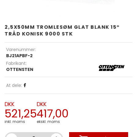
2,5X50MM TROMLESØM GLAT BLANK 15°
TRÅD KONISK 9000 STK
Varenummer:
BJ21APBF-2
Fabrikant:
OTTENSTEN
At dele:
DKK
DKK
521,25
417,00
inkl. moms
ekskl. moms