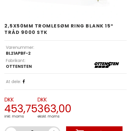
2,5X50MM TROMLESØM RING BLANK 15°
TRÅD 9000 STK
Varenummer:
BL21APBF-2
Fabrikant:
OTTENSTEN
At dele:
DKK
DKK
453,75
363,00
inkl. moms
ekskl. moms