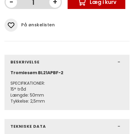
-
+
Læg i kurv
På ønskelisten
BESKRIVELSE
Tromlesøm BL21APBF-2
SPECIFIKATIONER:
15° tråd
Længde: 50mm
Tykkelse: 2,5mm
TEKNISKE DATA