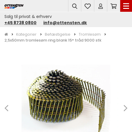
search
Salg til privat & erhverv
+45 8738 0800
info@ottensten.dk
Kategorier
Befæstigelse
Tromlesøm
2,5x50mm tromlesøm ring blank 15° tråd 9000 stk